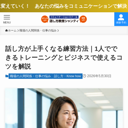
！ あなたの悩みをコミュニケーションで解決！ より良い
MENU
体験予約
ホーム
職場の人間関係・仕事の悩み
話し方が上手くなる練習方法｜1人でで
きるトレーニングとビジネスで使えるコ
ツを解説
2026年5月30日
職場の人間関係・仕事の悩み
話し方・Know how